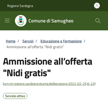
Salta al contenuto principale
Skip to footer content
Regione Sardegna
Comune di Samugheo
Briciole di pane
Home
/
Servizi
/
Educazione e formazione
/
Ammissione all’offerta "Nidi gratis"
Ammissione all’offerta
"Nidi gratis"
(
urn:nir:regione.sardegna;giunta:deliberazione:2022-02-25;6-22
)
Servizio attivo