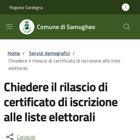
Salta al contenuto principale
Skip to footer content
Regione Sardegna
Comune di Samugheo
Briciole di pane
Home
/
Servizi demografici
/
Chiedere il rilascio di certificato di iscrizione alle liste
elettorali
Chiedere il rilascio di
certificato di iscrizione
alle liste elettorali
Condividi