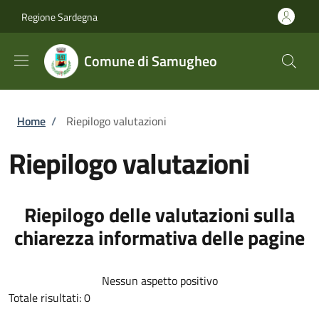
Salta al contenuto principale
Skip to footer content
Regione Sardegna
Comune di Samugheo
Briciole di pane
Home
/
Riepilogo valutazioni
Riepilogo valutazioni
Riepilogo delle valutazioni sulla
chiarezza informativa delle pagine
Nessun aspetto positivo
Totale risultati: 0