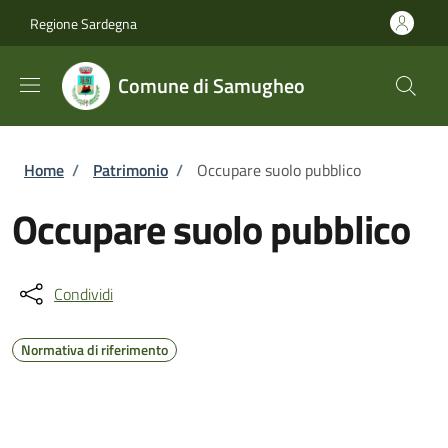
Salta al contenuto principale
Skip to footer content
Regione Sardegna
Comune di Samugheo
Briciole di pane
Home
/
Patrimonio
/
Occupare suolo pubblico
Occupare suolo pubblico
Condividi
Normativa di riferimento