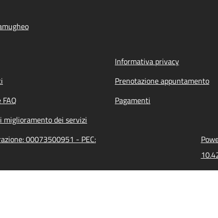
Samugheo
Informativa privacy
i
Prenotazione appuntamento
e FAQ
Pagamenti
i miglioramento dei servizi
razione: 00073500951 - PEC:
Power
10.42