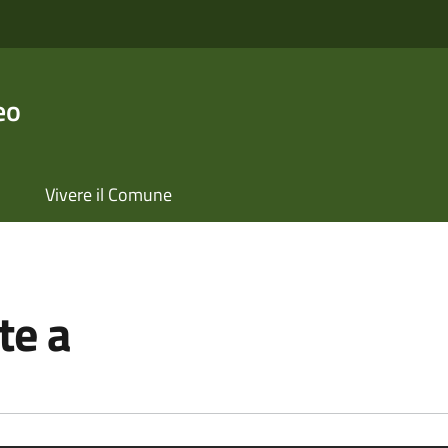
eo
Vivere il Comune
te a