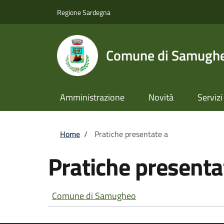
Salta al contenuto principale
Skip to footer content
Regione Sardegna
Comune di Samugh
Amministrazione
Novità
Servizi
Briciole di pane
Home
/
Pratiche presentate a
Pratiche presenta
Comune di Samugheo