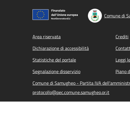
Comune di 
Footer menu
Area riservata
Crediti
Dichiarazione di accessibilità
Contatt
Statistiche del portale
Leggi l
Segnalazione disservizio
Piano d
Comune di Samugheo - Partita IVA dell'amminist
protocollo@pec.comune.samugheo.or.it