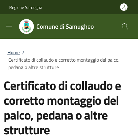
Salta al contenuto principale
Skip to footer content
Regione Sardegna
Comune di Samugheo
Briciole di pane
Home
/
Certificato di collaudo e corretto montaggio del palco,
pedana o altre strutture
Certificato di collaudo e
corretto montaggio del
palco, pedana o altre
strutture