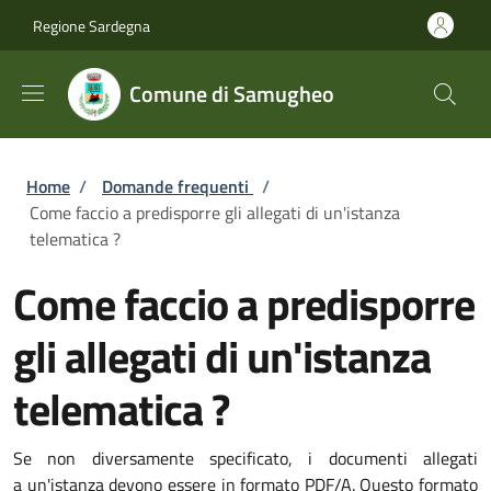
Salta al contenuto principale
Skip to footer content
Regione Sardegna
Comune di Samugheo
Briciole di pane
Home
/
Domande frequenti
/
Come faccio a predisporre gli allegati di un'istanza
telematica ?
Come faccio a predisporre
gli allegati di un'istanza
telematica ?
Se non diversamente specificato, i documenti allegati
a un'istanza devono essere in formato PDF/A. Questo formato