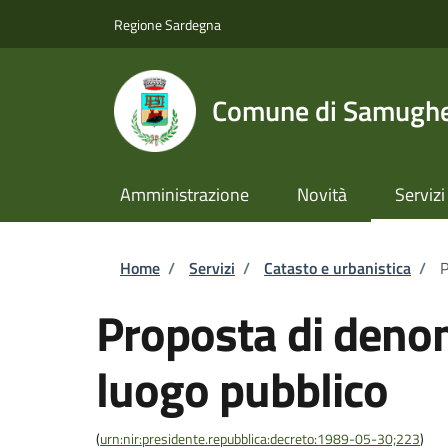
Salta al contenuto principale
Skip to footer content
Regione Sardegna
Comune di Samugh
Amministrazione
Novità
Servizi
Briciole di pane
Home
/
Servizi
/
Catasto e urbanistica
/
P
Proposta di deno
luogo pubblico
(
urn:nir:presidente.repubblica:decreto:1989-05-30;223
)