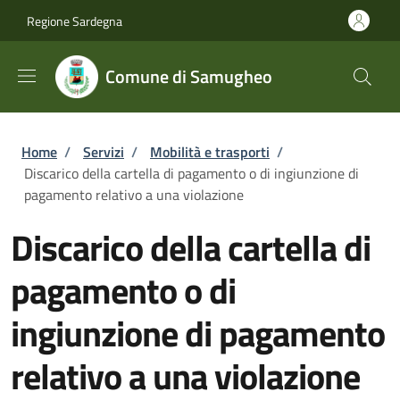
Salta al contenuto principale
Skip to footer content
Regione Sardegna
Comune di Samugheo
Briciole di pane
Home
/
Servizi
/
Mobilità e trasporti
/
Discarico della cartella di pagamento o di ingiunzione di
pagamento relativo a una violazione
Discarico della cartella di
pagamento o di
ingiunzione di pagamento
relativo a una violazione