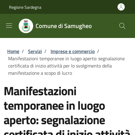
Salta al contenuto principale
Skip to footer content
Regione Sardegna
Comune di Samugheo
Briciole di pane
Home
/
Servizi
/
Imprese e commercio
/
Manifestazioni temporanee in luogo aperto: segnalazione
certificata di inizio attività per lo svolgimento della
manifestazione a scopo di lucro
Manifestazioni
temporanee in luogo
aperto: segnalazione
certificata di inizio attività