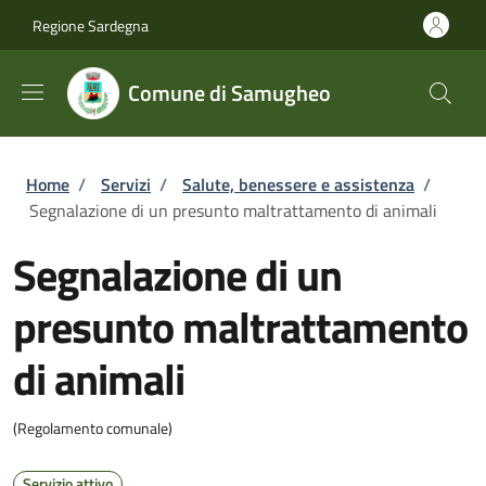
Salta al contenuto principale
Skip to footer content
Regione Sardegna
Comune di Samugheo
Briciole di pane
Home
/
Servizi
/
Salute, benessere e assistenza
/
Segnalazione di un presunto maltrattamento di animali
Segnalazione di un
presunto maltrattamento
di animali
(Regolamento comunale)
Servizio attivo