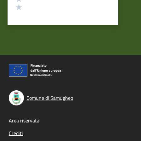
Valuta 1 stelle su 5
Comune di Samugheo
Footer menu
Area riservata
Crediti