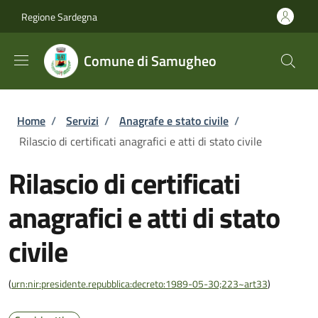
Salta al contenuto principale
Skip to footer content
Regione Sardegna
Comune di Samugheo
Briciole di pane
Home
/
Servizi
/
Anagrafe e stato civile
/
Rilascio di certificati anagrafici e atti di stato civile
Rilascio di certificati
anagrafici e atti di stato
civile
(
urn:nir:presidente.repubblica:decreto:1989-05-30;223~art33
)