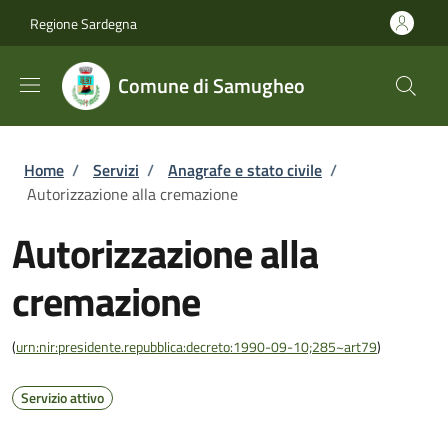
Salta al contenuto principale
Skip to footer content
Regione Sardegna
Comune di Samugheo
Briciole di pane
Home
/
Servizi
/
Anagrafe e stato civile
/
Autorizzazione alla cremazione
Autorizzazione alla
cremazione
(
urn:nir:presidente.repubblica:decreto:1990-09-10;285~art79
)
Servizio attivo