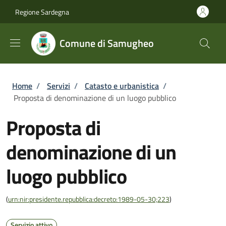
Salta al contenuto principale
Skip to footer content
Regione Sardegna
Comune di Samugheo
Briciole di pane
Home
/
Servizi
/
Catasto e urbanistica
/
Proposta di denominazione di un luogo pubblico
Proposta di
denominazione di un
luogo pubblico
(
urn:nir:presidente.repubblica:decreto:1989-05-30;223
)
Servizio attivo