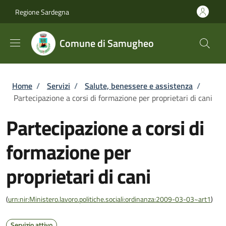
Salta al contenuto principale
Skip to footer content
Regione Sardegna
Comune di Samugheo
Briciole di pane
Home
/
Servizi
/
Salute, benessere e assistenza
/
Partecipazione a corsi di formazione per proprietari di cani
Partecipazione a corsi di
formazione per
proprietari di cani
(
urn:nir:Ministero.lavoro.politiche.sociali:ordinanza:2009-03-03~art1
)
Servizio attivo