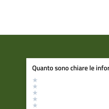
Quanto sono chiare le info
Valutazione
Valuta 5 stelle su 5
Valuta 4 stelle su 5
Valuta 3 stelle su 5
Valuta 2 stelle su 5
Valuta 1 stelle su 5