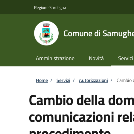
Salta al contenuto principale
Skip to footer content
Regione Sardegna
Comune di Samugh
Amministrazione
Novità
Servizi
Briciole di pane
Home
/
Servizi
/
Autorizzazioni
/
Cambio d
Cambio della domi
comunicazioni rel
procedimento