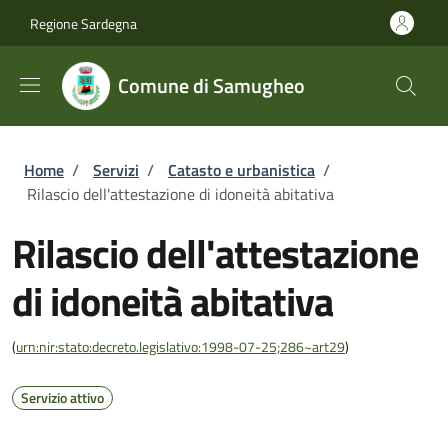
Salta al contenuto principale
Skip to footer content
Regione Sardegna
Comune di Samugheo
Briciole di pane
Home
/
Servizi
/
Catasto e urbanistica
/
Rilascio dell'attestazione di idoneità abitativa
Rilascio dell'attestazione
di idoneità abitativa
(
urn:nir:stato:decreto.legislativo:1998-07-25;286~art29
)
Servizio attivo