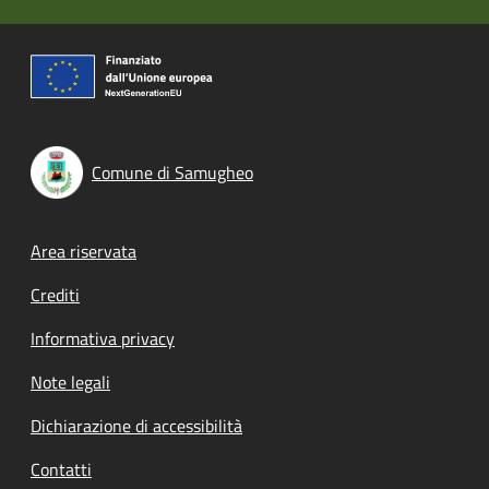
Comune di Samugheo
Footer menu
Area riservata
Crediti
Informativa privacy
Note legali
Dichiarazione di accessibilità
Contatti