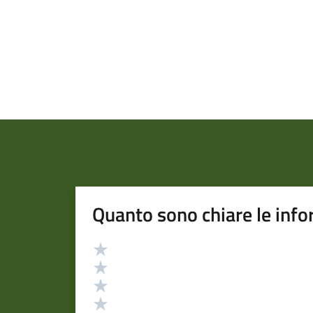
Quanto sono chiare le info
Valutazione
Valuta 5 stelle su 5
Valuta 4 stelle su 5
Valuta 3 stelle su 5
Valuta 2 stelle su 5