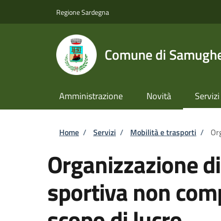
Salta al contenuto principale
Skip to footer content
Regione Sardegna
Comune di Samugh
Amministrazione
Novità
Servizi
Briciole di pane
Home
/
Servizi
/
Mobilità e trasporti
/
Org
Organizzazione d
sportiva non comp
scopo di lucro