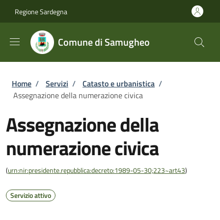
Salta al contenuto principale
Skip to footer content
Regione Sardegna
Comune di Samugheo
Briciole di pane
Home
/
Servizi
/
Catasto e urbanistica
/
Assegnazione della numerazione civica
Assegnazione della
numerazione civica
(
urn:nir:presidente.repubblica:decreto:1989-05-30;223~art43
)
Servizio attivo