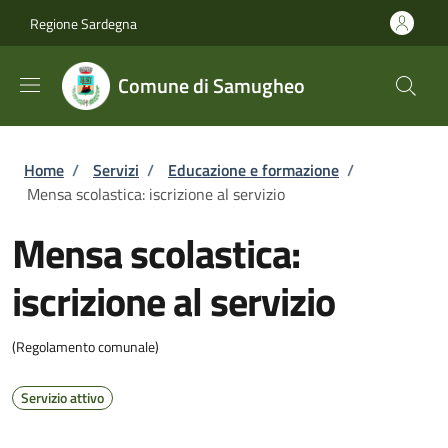
Salta al contenuto principale
Skip to footer content
Regione Sardegna
Comune di Samugheo
Briciole di pane
Home
/
Servizi
/
Educazione e formazione
/
Mensa scolastica: iscrizione al servizio
Mensa scolastica:
iscrizione al servizio
(Regolamento comunale)
Servizio attivo