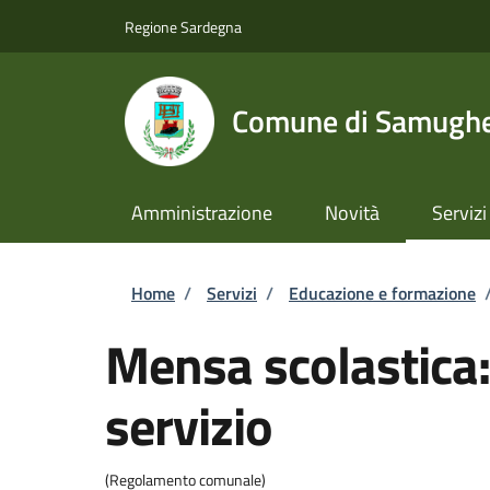
Salta al contenuto principale
Skip to footer content
Regione Sardegna
Comune di Samugh
Amministrazione
Novità
Servizi
Briciole di pane
Home
/
Servizi
/
Educazione e formazione
Mensa scolastica:
servizio
(Regolamento comunale)