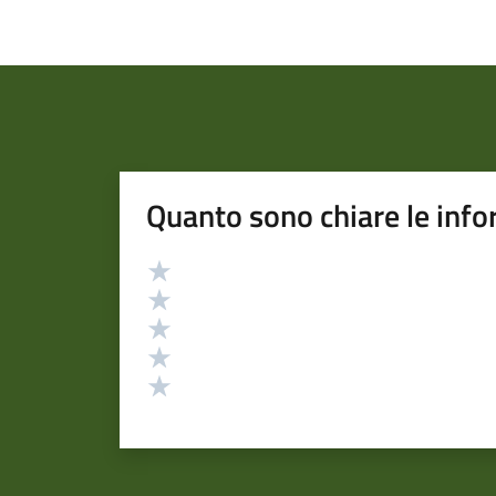
Quanto sono chiare le info
Valutazione
Valuta 5 stelle su 5
Valuta 4 stelle su 5
Valuta 3 stelle su 5
Valuta 2 stelle su 5
Valuta 1 stelle su 5