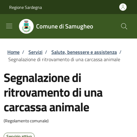
Salta al contenuto principale
Skip to footer content
Regione Sardegna
Comune di Samugheo
Briciole di pane
Home
/
Servizi
/
Salute, benessere e assistenza
/
Segnalazione di ritrovamento di una carcassa animale
Segnalazione di
ritrovamento di una
carcassa animale
(Regolamento comunale)
Servizio attivo