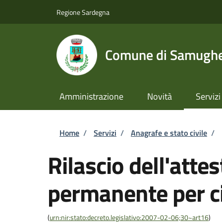
Salta al contenuto principale
Skip to footer content
Regione Sardegna
Comune di Samugh
Amministrazione
Novità
Servizi
Briciole di pane
Home
/
Servizi
/
Anagrafe e stato civile
/
Rilascio dell'atte
permanente per ci
(
urn:nir:stato:decreto.legislativo:2007-02-06;30~art16
)