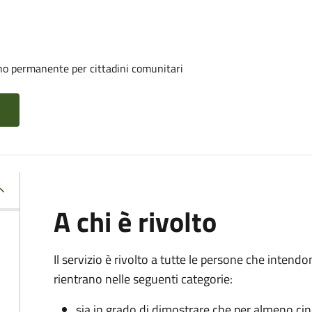
rno permanente per cittadini comunitari
A chi è rivolto
Il servizio è rivolto a tutte le persone che intend
rientrano nelle seguenti categorie:
sia in grado di dimostrare che per almeno ci