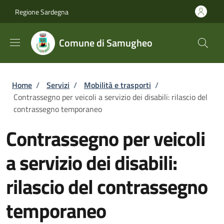
Salta al contenuto principale
Skip to footer content
Regione Sardegna
Comune di Samugheo
Briciole di pane
Home
/
Servizi
/
Mobilità e trasporti
/
Contrassegno per veicoli a servizio dei disabili: rilascio del
contrassegno temporaneo
Contrassegno per veicoli
a servizio dei disabili:
rilascio del contrassegno
temporaneo