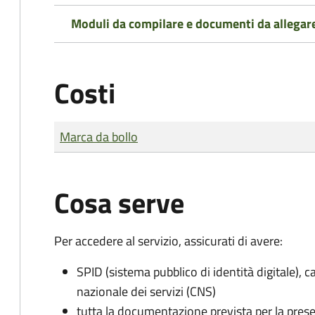
Moduli da compilare e documenti da allegar
Costi
Tipo di pagamento
Importo
Marca da bollo
Cosa serve
Per accedere al servizio, assicurati di avere:
SPID (sistema pubblico di identità digitale), ca
nazionale dei servizi (CNS)
tutta la documentazione prevista per la prese