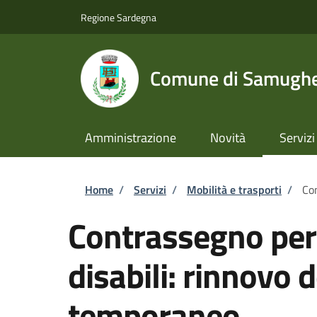
Salta al contenuto principale
Skip to footer content
Regione Sardegna
Comune di Samugh
Amministrazione
Novità
Servizi
Briciole di pane
Home
/
Servizi
/
Mobilità e trasporti
/
Con
Contrassegno per v
disabili: rinnovo
temporaneo