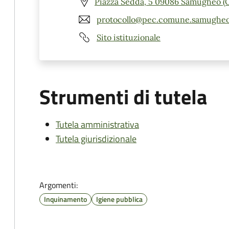
Piazza Sedda, 5 09086 Samugheo (
protocollo@pec.comune.samugheo.
Sito istituzionale
Strumenti di tutela
Tutela amministrativa
Tutela giurisdizionale
Argomenti:
Inquinamento
Igiene pubblica