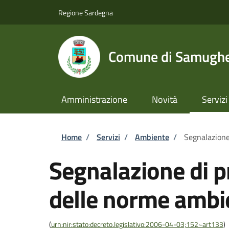
Salta al contenuto principale
Skip to footer content
Regione Sardegna
Comune di Samugh
Amministrazione
Novità
Servizi
Briciole di pane
Home
/
Servizi
/
Ambiente
/
Segnalazione
Segnalazione di p
delle norme ambi
(
urn:nir:stato:decreto.legislativo:2006-04-03;152~art133
)