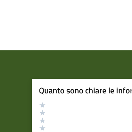
Quanto sono chiare le info
Valutazione
Valuta 5 stelle su 5
Valuta 4 stelle su 5
Valuta 3 stelle su 5
Valuta 2 stelle su 5