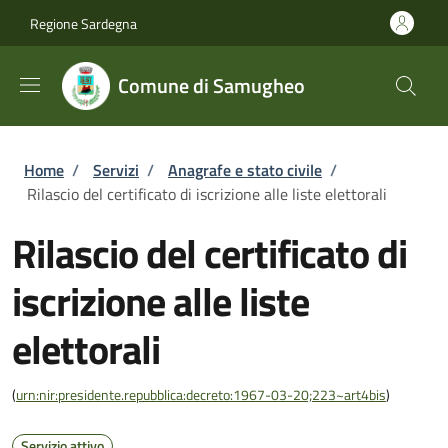
Salta al contenuto principale
Skip to footer content
Regione Sardegna
Comune di Samugheo
Briciole di pane
Home
/
Servizi
/
Anagrafe e stato civile
/
Rilascio del certificato di iscrizione alle liste elettorali
Rilascio del certificato di
iscrizione alle liste
elettorali
(
urn:nir:presidente.repubblica:decreto:1967-03-20;223~art4bis
)
Servizio attivo